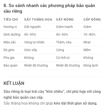
8. So sánh nhanh các phương pháp bảo quản
sầu riêng
TIÊU CHÍ
SẤY THĂNG HOA
SẤY NÓNG
CẤP ĐÔNG
Hương vị
Giữ nguyên
Giảm mạnh
Giảm
Dinh dưỡng
90–95%
40–60%
70–80%
Màu sắc
Vàng tự nhiên
Thâm, nâu
Nhạt
Độ giòn
Giòn xốp
Cứng
Mềm
Phụ gia
Không
Có thể có
Không
Bảo quản
Nhiệt độ thường
Nhiệt độ thường
Đông lạnh
KẾT LUẬN
Sầu riêng là loại trái cây “khó chiều”, chỉ phù hợp với công
nghệ bảo quản cao cấp.
Sấy thăng hoa không chỉ giúp
kéo dài thời gian sử dụng
,