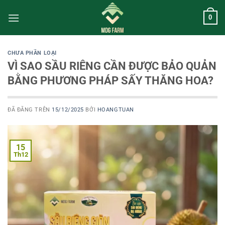
Chuyển
0
đến
nội
dung
CHƯA PHẦN LOẠI
VÌ SAO SẦU RIÊNG CẦN ĐƯỢC BẢO QUẢN
BẰNG PHƯƠNG PHÁP SẤY THĂNG HOA?
ĐÃ ĐĂNG TRÊN
15/12/2025
BỞI
HOANGTUAN
15
Th12