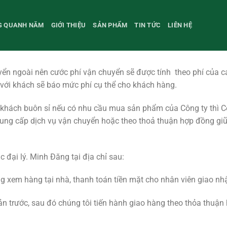
NG QUANH NĂM
GIỚI THIỆU
SẢN PHẨM
TIN TỨC
LIÊN HỆ
ển ngoài nên cước phí vận chuyển sẽ được tính theo phí của các
 với khách sẽ báo mức phí cụ thể cho khách hàng.
khách buôn sỉ nếu có nhu cầu mua sản phẩm của Công ty thì Cô
cung cấp dịch vụ vận chuyển hoặc theo thoả thuận hợp đồng giữ
c đại lý. Minh Đăng tại địa chỉ sau:
g xem hàng tại nhà, thanh toán tiền mặt cho nhân viên giao nh
n trước, sau đó chúng tôi tiến hành giao hàng theo thỏa thuận