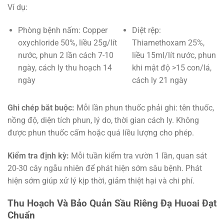
Ví dụ:
Phòng bệnh nấm: Copper
Diệt rệp:
oxychloride 50%, liều 25g/lít
Thiamethoxam 25%,
nước, phun 2 lần cách 7-10
liều 15ml/lít nước, phun
ngày, cách ly thu hoạch 14
khi mật độ >15 con/lá,
ngày
cách ly 21 ngày
Ghi chép bắt buộc:
Mỗi lần phun thuốc phải ghi: tên thuốc,
nồng độ, diện tích phun, lý do, thời gian cách ly. Không
được phun thuốc cấm hoặc quá liều lượng cho phép.
Kiểm tra định kỳ:
Mỗi tuần kiểm tra vườn 1 lần, quan sát
20-30 cây ngẫu nhiên để phát hiện sớm sâu bệnh. Phát
hiện sớm giúp xử lý kịp thời, giảm thiệt hại và chi phí.
Thu Hoạch Và Bảo Quản Sầu Riêng Đạ Huoai Đạt
Chuẩn