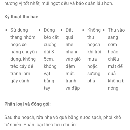
hương vị tốt nhất, múi ngọt đều và bảo quản lâu hơn.
Kỹ thuật thu hái:
Sử dụng
Dùng
Đặt
Không
Thu vào
thang nhôm
kéo cắt
quả
thu
sáng
hoặc xe
cuống
nhẹ
hoạch
sớm
nâng chuyên
dài 3-
nhàng
khi trời
hoặc
dụng, không
5cm,
vào giỏ
mưa
chiều
trèo cây để
không
đệm
hoặc
mát để
tránh làm
vặt
mút,
sương
quả
gãy cành
bằng
tránh
phủ
không bị
tay
va đập
nóng
Phân loại và đóng gói:
Sau thu hoạch, rửa nhẹ vỏ quả bằng nước sạch, phơi khô
tự nhiên. Phân loại theo tiêu chuẩn: