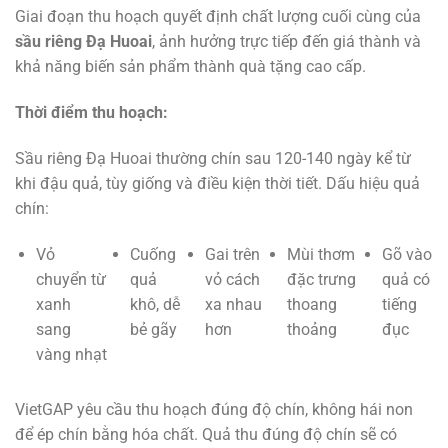
Giai đoạn thu hoạch quyết định chất lượng cuối cùng của
sầu riêng Đạ Huoai
, ảnh hưởng trực tiếp đến giá thành và
khả năng biến sản phẩm thành quà tặng cao cấp.
Thời điểm thu hoạch:
Sầu riêng Đạ Huoai thường chín sau 120-140 ngày kể từ
khi đậu quả, tùy giống và điều kiện thời tiết. Dấu hiệu quả
chín:
Vỏ
Cuống
Gai trên
Mùi thơm
Gõ vào
chuyển từ
quả
vỏ cách
đặc trưng
quả có
xanh
khô, dễ
xa nhau
thoang
tiếng
sang
bẻ gãy
hơn
thoảng
đục
vàng nhạt
VietGAP yêu cầu thu hoạch đúng độ chín, không hái non
để ép chín bằng hóa chất. Quả thu đúng độ chín sẽ có