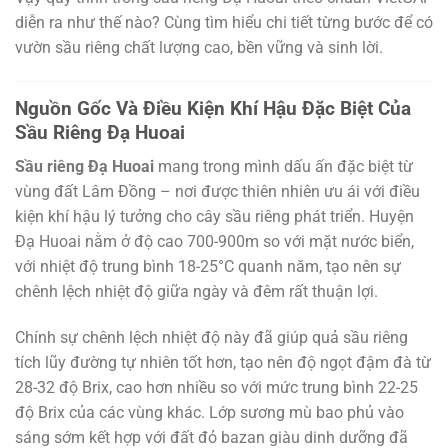
diễn ra như thế nào? Cùng tìm hiểu chi tiết từng bước để có
vườn sầu riêng chất lượng cao, bền vững và sinh lời.
Nguồn Gốc Và Điều Kiện Khí Hậu Đặc Biệt Của
Sầu Riêng Đạ Huoai
Sầu riêng Đạ Huoai
mang trong mình dấu ấn đặc biệt từ
vùng đất Lâm Đồng – nơi được thiên nhiên ưu ái với điều
kiện khí hậu lý tưởng cho cây sầu riêng phát triển. Huyện
Đạ Huoai nằm ở độ cao 700-900m so với mặt nước biển,
với nhiệt độ trung bình 18-25°C quanh năm, tạo nên sự
chênh lệch nhiệt độ giữa ngày và đêm rất thuận lợi.
Chính sự chênh lệch nhiệt độ này đã giúp quả sầu riêng
tích lũy đường tự nhiên tốt hơn, tạo nên độ ngọt đậm đà từ
28-32 độ Brix, cao hơn nhiều so với mức trung bình 22-25
độ Brix của các vùng khác. Lớp sương mù bao phủ vào
sáng sớm kết hợp với đất đỏ bazan giàu dinh dưỡng đã