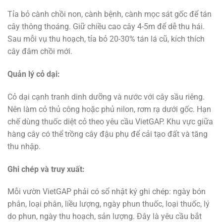
Tỉa bỏ cành chồi non, cành bệnh, cành mọc sát gốc để tán
cây thông thoáng. Giữ chiều cao cây 4-5m để dễ thu hái.
Sau mỗi vụ thu hoạch, tỉa bỏ 20-30% tán lá cũ, kích thích
cây đâm chồi mới.
Quản lý cỏ dại:
Cỏ dại cạnh tranh dinh dưỡng và nước với cây sầu riêng.
Nên làm cỏ thủ công hoặc phủ nilon, rơm rạ dưới gốc. Hạn
chế dùng thuốc diệt cỏ theo yêu cầu VietGAP. Khu vực giữa
hàng cây có thể trồng cây đậu phụ để cải tạo đất và tăng
thu nhập.
Ghi chép và truy xuất:
Mỗi vườn VietGAP phải có sổ nhật ký ghi chép: ngày bón
phân, loại phân, liều lượng, ngày phun thuốc, loại thuốc, lý
do phun, ngày thu hoạch, sản lượng. Đây là yêu cầu bắt