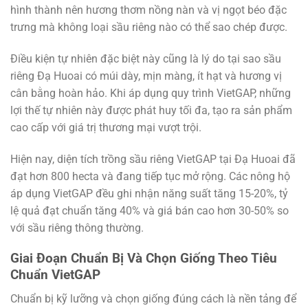
hình thành nên hương thơm nồng nàn và vị ngọt béo đặc
trưng mà không loại sầu riêng nào có thể sao chép được.
Điều kiện tự nhiên đặc biệt này cũng là lý do tại sao sầu
riêng Đạ Huoai có múi dày, mịn màng, ít hạt và hương vị
cân bằng hoàn hảo. Khi áp dụng quy trình VietGAP, những
lợi thế tự nhiên này được phát huy tối đa, tạo ra sản phẩm
cao cấp với giá trị thương mại vượt trội.
Hiện nay, diện tích trồng sầu riêng VietGAP tại Đạ Huoai đã
đạt hơn 800 hecta và đang tiếp tục mở rộng. Các nông hộ
áp dụng VietGAP đều ghi nhận năng suất tăng 15-20%, tỷ
lệ quả đạt chuẩn tăng 40% và giá bán cao hơn 30-50% so
với sầu riêng thông thường.
Giai Đoạn Chuẩn Bị Và Chọn Giống Theo Tiêu
Chuẩn VietGAP
Chuẩn bị kỹ lưỡng và chọn giống đúng cách là nền tảng để