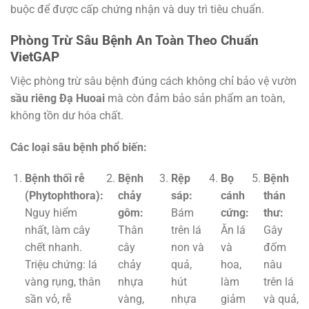
buộc để được cấp chứng nhận và duy trì tiêu chuẩn.
Phòng Trừ Sâu Bệnh An Toàn Theo Chuẩn
VietGAP
Việc phòng trừ sâu bệnh đúng cách không chỉ bảo vệ vườn
sầu riêng Đạ Huoai
mà còn đảm bảo sản phẩm an toàn,
không tồn dư hóa chất.
Các loại sâu bệnh phổ biến:
Bệnh thối rễ
Bệnh
Rệp
Bọ
Bệnh
(Phytophthora):
chảy
sáp:
cánh
thán
Nguy hiểm
gôm:
Bám
cứng:
thư:
nhất, làm cây
Thân
trên lá
Ăn lá
Gây
chết nhanh.
cây
non và
và
đốm
Triệu chứng: lá
chảy
quả,
hoa,
nâu
vàng rụng, thân
nhựa
hút
làm
trên lá
sần vỏ, rễ
vàng,
nhựa
giảm
và quả,