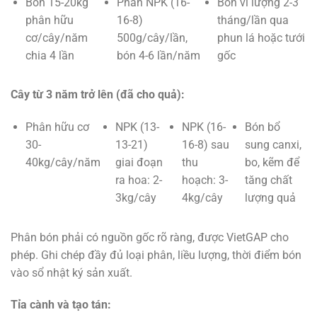
Bón 15-20kg
Phân NPK (16-
Bón vi lượng 2-3
phân hữu
16-8)
tháng/lần qua
cơ/cây/năm
500g/cây/lần,
phun lá hoặc tưới
chia 4 lần
bón 4-6 lần/năm
gốc
Cây từ 3 năm trở lên (đã cho quả):
Phân hữu cơ
NPK (13-
NPK (16-
Bón bổ
30-
13-21)
16-8) sau
sung canxi,
40kg/cây/năm
giai đoạn
thu
bo, kẽm để
ra hoa: 2-
hoạch: 3-
tăng chất
3kg/cây
4kg/cây
lượng quả
Phân bón phải có nguồn gốc rõ ràng, được VietGAP cho
phép. Ghi chép đầy đủ loại phân, liều lượng, thời điểm bón
vào sổ nhật ký sản xuất.
Tỉa cành và tạo tán: