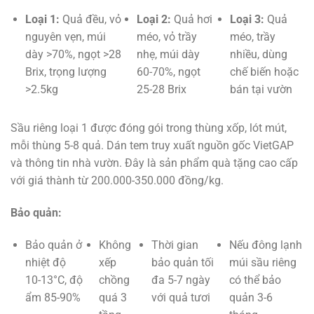
Loại 1:
Quả đều, vỏ
Loại 2:
Quả hơi
Loại 3:
Quả
nguyên vẹn, múi
méo, vỏ trầy
méo, trầy
dày >70%, ngọt >28
nhẹ, múi dày
nhiều, dùng
Brix, trọng lượng
60-70%, ngọt
chế biến hoặc
>2.5kg
25-28 Brix
bán tại vườn
Sầu riêng loại 1 được đóng gói trong thùng xốp, lót mút,
mỗi thùng 5-8 quả. Dán tem truy xuất nguồn gốc VietGAP
và thông tin nhà vườn. Đây là sản phẩm quà tặng cao cấp
với giá thành từ 200.000-350.000 đồng/kg.
Bảo quản:
Bảo quản ở
Không
Thời gian
Nếu đông lạnh
nhiệt độ
xếp
bảo quản tối
múi sầu riêng
10-13°C, độ
chồng
đa 5-7 ngày
có thể bảo
ẩm 85-90%
quá 3
với quả tươi
quản 3-6