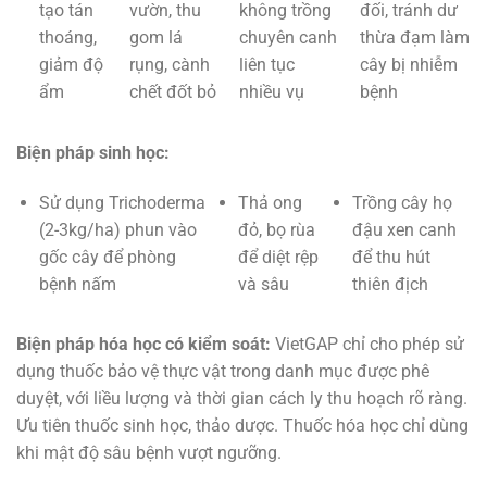
tạo tán
vườn, thu
không trồng
đối, tránh dư
thoáng,
gom lá
chuyên canh
thừa đạm làm
giảm độ
rụng, cành
liên tục
cây bị nhiễm
ẩm
chết đốt bỏ
nhiều vụ
bệnh
Biện pháp sinh học:
Sử dụng Trichoderma
Thả ong
Trồng cây họ
(2-3kg/ha) phun vào
đỏ, bọ rùa
đậu xen canh
gốc cây để phòng
để diệt rệp
để thu hút
bệnh nấm
và sâu
thiên địch
Biện pháp hóa học có kiểm soát:
VietGAP chỉ cho phép sử
dụng thuốc bảo vệ thực vật trong danh mục được phê
duyệt, với liều lượng và thời gian cách ly thu hoạch rõ ràng.
Ưu tiên thuốc sinh học, thảo dược. Thuốc hóa học chỉ dùng
khi mật độ sâu bệnh vượt ngưỡng.