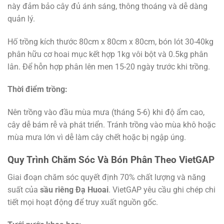
này đảm bảo cây đủ ánh sáng, thông thoáng và dễ dàng
quản lý.
Hố trồng kích thước 80cm x 80cm x 80cm, bón lót 30-40kg
phân hữu cơ hoai mục kết hợp 1kg vôi bột và 0.5kg phân
lân. Để hỗn hợp phân lên men 15-20 ngày trước khi trồng.
Thời điểm trồng:
Nên trồng vào đầu mùa mưa (tháng 5-6) khi độ ẩm cao,
cây dễ bám rễ và phát triển. Tránh trồng vào mùa khô hoặc
mùa mưa lớn vì dễ làm cây chết hoặc bị ngập úng.
Quy Trình Chăm Sóc Và Bón Phân Theo VietGAP
Giai đoạn chăm sóc quyết định 70% chất lượng và năng
suất của
sầu riêng Đạ Huoai
. VietGAP yêu cầu ghi chép chi
tiết mọi hoạt động để truy xuất nguồn gốc.