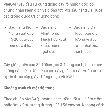
VietGAP yêu cầu sử dụng giống cây rõ nguồn gốc, có
chứng nhận kiểm dịch và giống tốt. Với sầu riêng Đạ Huoai,
các giống được ưa chuộng gồm:
Sầu riêng Ri6:
Sầu riêng
Sầu riêng Đạ
Năng suất cao
Monthong:
Huoai bản địa:
15-20 quả/cây,
Thích hợp xuất
Hương vị đặc
múi dày, ít hạt
khẩu, múi mịn,
trưng nhất, giá
ngọt đều
thành cao
Cây giống nên cao 80-100cm, có 3-4 tầng cành, thân khỏe
không sâu bệnh. Ưu tiên chọn cây ghép từ các vườn ươm
uy tín được cấp giấy chứng nhận VietGAP.
Khoảng cách và mật độ trồng:
Theo chuẩn VietGAP, khoảng cách trồng tối ưu là 8m x 8m
hoặc 9m x 9m, tương đương 123-156 cây/ha. Khoảng cách