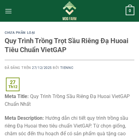
Chuyển
0
đến
nội
dung
CHƯA PHẦN LOẠI
Quy Trình Trồng Trọt Sầu Riêng Đạ Huoai
Tiêu Chuẩn VietGAP
ĐÃ ĐĂNG TRÊN
27/12/2025
BỞI
TIENNC
27
Th12
Meta Title:
Quy Trình Trồng Sầu Riêng Đạ Huoai VietGAP
Chuẩn Nhất
Meta Description:
Hướng dẫn chi tiết quy trình trồng sầu
riêng Đạ Huoai theo tiêu chuẩn VietGAP. Từ chọn giống,
chăm sóc đến thu hoạch để có sản phẩm quà tặng cao