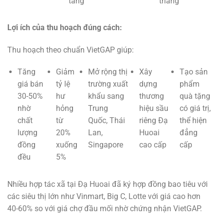
tầng
tháng
Lợi ích của thu hoạch đúng cách:
Thu hoạch theo chuẩn VietGAP giúp:
Tăng
Giảm
Mở rộng thị
Xây
Tạo sản
giá bán
tỷ lệ
trường xuất
dựng
phẩm
30-50%
hư
khẩu sang
thương
quà tặng
nhờ
hỏng
Trung
hiệu sầu
có giá trị,
chất
từ
Quốc, Thái
riêng Đạ
thể hiện
lượng
20%
Lan,
Huoai
đẳng
đồng
xuống
Singapore
cao cấp
cấp
đều
5%
Nhiều hợp tác xã tại Đạ Huoai đã ký hợp đồng bao tiêu với
các siêu thị lớn như Vinmart, Big C, Lotte với giá cao hơn
40-60% so với giá chợ đầu mối nhờ chứng nhận VietGAP.