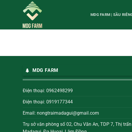
Chuyển
đến
MDG FARM | SẦU RIÊ
nội
dung
MDG FARM
Điện thoại: 0962498299
Điện thoại: 0919177344
Email:
nongtraimadagui@gmail.com
Trụ sở văn phòng số 02, Chu Văn An, TDP 7, Thị trấn
Madagui, Đạ Huoai, Lâm Đồng