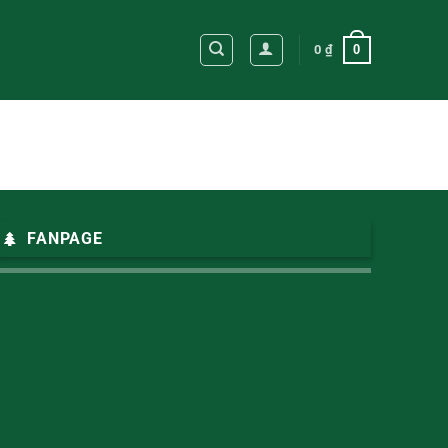
0
0
₫
FANPAGE