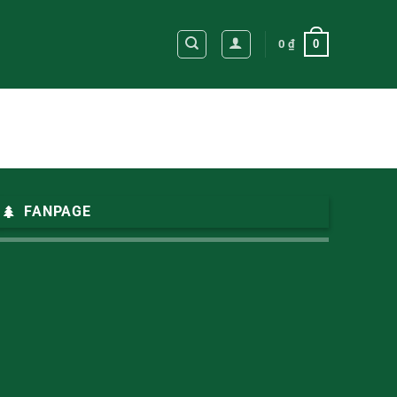
0
0
₫
FANPAGE