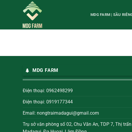
Chuyển
đến
MDG FARM | SẦU RIÊ
nội
dung
MDG FARM
Điện thoại: 0962498299
Điện thoại: 0919177344
Email:
nongtraimadagui@gmail.com
Trụ sở văn phòng số 02, Chu Văn An, TDP 7, Thị trấn
Madagui, Đạ Huoai, Lâm Đồng