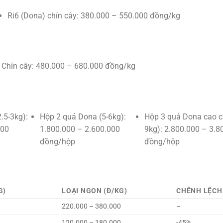
Ri6 (Dona) chín cây: 380.000 – 550.000 đồng/kg
Chín cây: 480.000 – 680.000 đồng/kg
.5-3kg):
Hộp 2 quả Dona (5-6kg):
Hộp 3 quả Dona cao c
000
1.800.000 – 2.600.000
9kg): 2.800.000 – 3.8
đồng/hộp
đồng/hộp
G)
LOẠI NGON (Đ/KG)
CHÊNH LỆCH
220.000 – 380.000
–
120.000 – 180.000
-45%