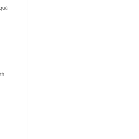
 quà
thị