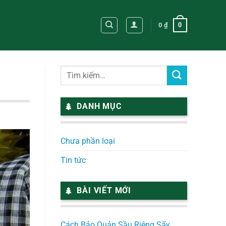
0
0
₫
DANH MỤC
Chưa phần loại
Tin tức
BÀI VIẾT MỚI
Cách Bảo Quản Sầu Riêng Sấy