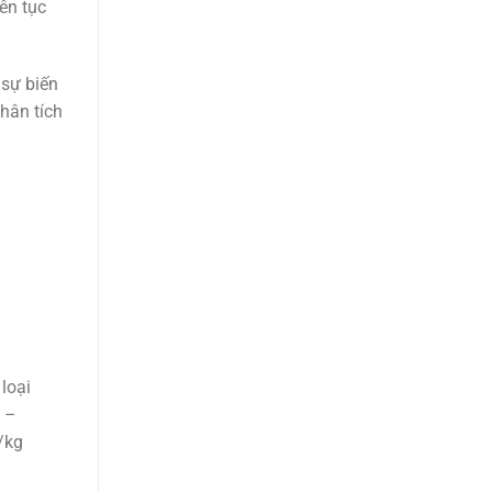
ên tục
 sự biến
hân tích
loại
 –
/kg