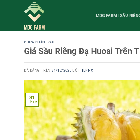
Chuyển
đến
MDG FARM | SẦU RIÊ
nội
dung
CHƯA PHẦN LOẠI
Giá Sầu Riêng Đạ Huoai Trên 
ĐÃ ĐĂNG TRÊN
31/12/2025
BỞI
TIENNC
31
Th12