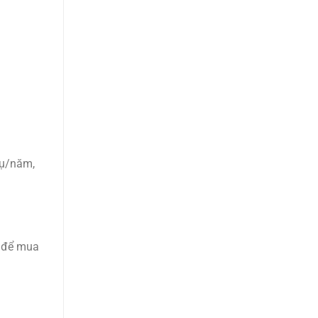
vụ/năm,
t để mua